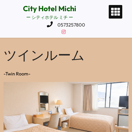
コ
City Hotel Michi
ン
ー シティホテル ミチ ー
テ
ン
0573257800
ツ
に
ス
ツインルーム
キ
ッ
プ
-Twin Room-